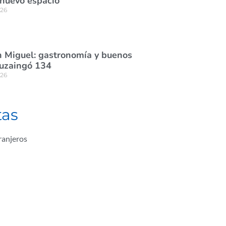
 nuevo espacio
026
 Miguel: gastronomía y buenos
tuzaingó 134
026
tas
ranjeros