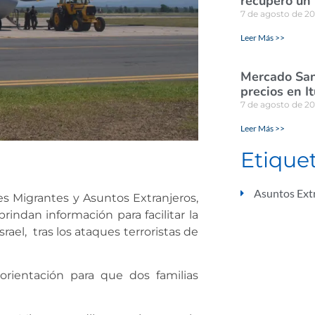
recuperó un
7 de agosto de 2
Leer Más >>
Mercado San
precios en I
7 de agosto de 2
Leer Más >>
Etique
Asuntos Ext
s Migrantes y Asuntos Extranjeros,
rindan información para facilitar la
rael, tras los ataques terroristas de
orientación para que dos familias