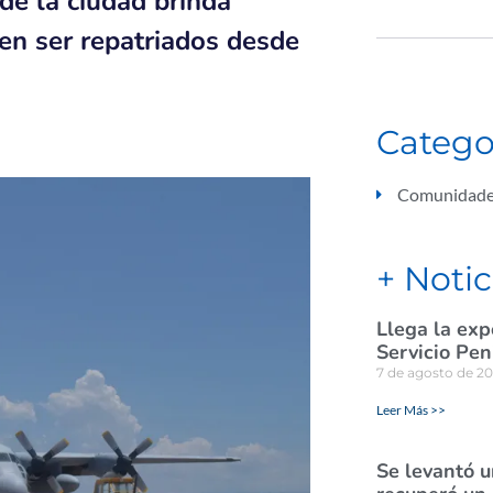
de la ciudad brinda
en ser repatriados desde
Catego
Comunidade
+ Notic
Llega la exp
Servicio Pen
7 de agosto de 2
Leer Más >>
Se levantó u