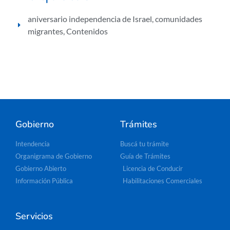
aniversario independencia de Israel
,
comunidades
migrantes
,
Contenidos
Gobierno
Trámites
Intendencia
Buscá tu trámite
Organigrama de Gobierno
Guía de Trámites
Gobierno Abierto
Licencia de Conducir
Información Pública
Habilitaciones Comerciales
Servicios