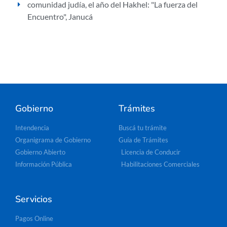
comunidad judía
,
el año del Hakhel: "La fuerza del
Encuentro"
,
Janucá
Gobierno
Trámites
Intendencia
Buscá tu trámite
Organigrama de Gobierno
Guía de Trámites
Gobierno Abierto
Licencia de Conducir
Información Pública
Habilitaciones Comerciales
Servicios
Pagos Online