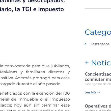
Malvinas y desocupados.
iario, la TGI e Impuesto
Catego
Destacados
,
+ Notic
la convocatoria para que jubilados,
alvinas y familiares directos y
Concientizac
sitiva. Además prorrogó para este
conmutar mul
otorgado durante el año pasado.
6 de agosto de 2
Leer Más >>
beneficiados con la exención del 100
General de Inmueble o el Impuesto
iados; hoy aún sin terminar este
Operativos d