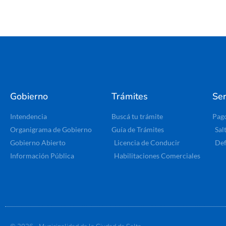
Gobierno
Trámites
Ser
Intendencia
Buscá tu trámite
Pag
Organigrama de Gobierno
Guía de Trámites
Sal
Gobierno Abierto
Licencia de Conducir
Def
Información Pública
Habilitaciones Comerciales