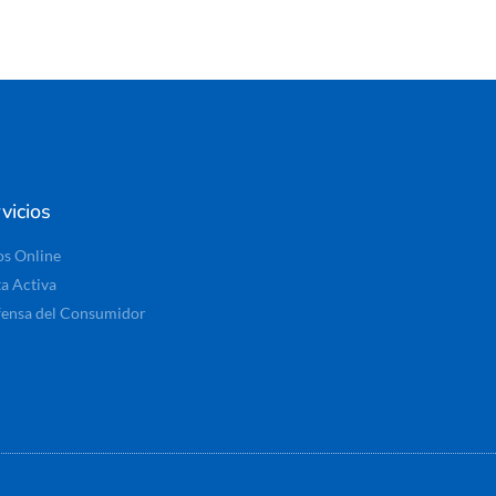
vicios
os Online
ta Activa
ensa del Consumidor