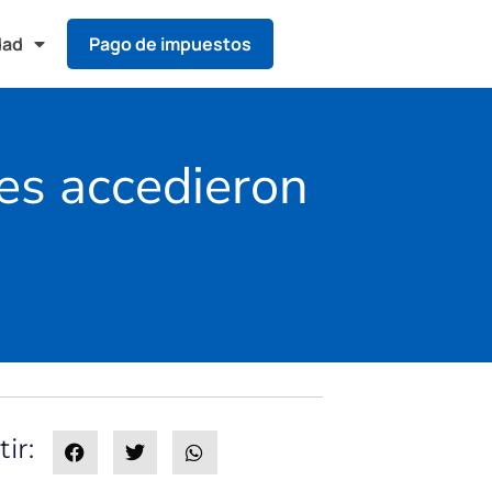
dad
Pago de impuestos
es accedieron
ir: