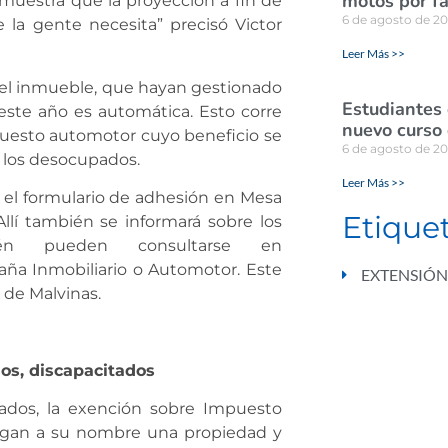
motos por fa
muestra que la proyección a fin de
6 de agosto de 2
 la gente necesita” precisó Victor
Leer Más >>
del inmueble, que hayan gestionado
Estudiantes
 este año es automática. Esto corre
nuevo curso 
Impuesto automotor cuyo beneficio se
6 de agosto de 2
de los desocupados.
Leer Más >>
 el formulario de adhesión en Mesa
Etique
llí también se informará sobre los
én pueden consultarse en
ña Inmobiliario o Automotor. Este
EXTENSIÓN
s de Malvinas.
os, discapacitados
tados, la exención sobre Impuesto
tengan a su nombre una propiedad y