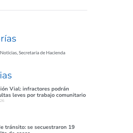
rías
Noticias
,
Secretaría de Hacienda
ias
ión Vial: infractores podrán
tas leves por trabajo comunitario
026
e tránsito: se secuestraron 19