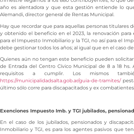
trimestre llegamos a los 880 contribuyentes, lo que de
año es alentadora y que esta gestión entiende lo que
Alemandi, director general de Rentas Municipal.
Hay que recordar que para aquellas personas titulares 
y obtenido el beneficio en el 2023, la renovación para
para el Impuesto Inmobiliario y la TGI, no así para el 
debe gestionar todos los años; al igual que en el caso 
Quienes aún no tengan este beneficio pueden solicitar
de Entrada del Centro Cívico Municipal de 8 a 18 hs. A
requisitos a cumplir. Los mismos tambi
https://municipalidadsalta.gob.ar/guia-de-tramites/
pesta
último sólo corre para discapacitados y ex combatiente
Exenciones Impuesto Imb. y TGI jubilados, pensionad
En el caso de los jubilados, pensionados y discapaci
Inmobiliario y TGI, es para los agentes pasivos que 