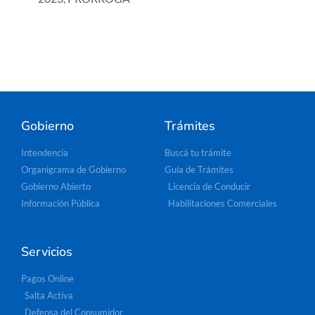
Gobierno
Trámites
Intendencia
Buscá tu trámite
Organigrama de Gobierno
Guía de Trámites
Gobierno Abierto
Licencia de Conducir
Información Pública
Habilitaciones Comerciales
Servicios
Pagos Online
Salta Activa
Defensa del Consumidor