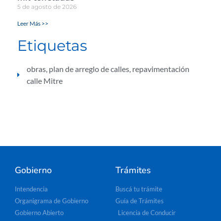
5 de agosto de 2026
Leer Más >>
Etiquetas
obras
,
plan de arreglo de calles
,
repavimentación
calle Mitre
Gobierno
Trámites
Intendencia
Buscá tu trámite
Organigrama de Gobierno
Guía de Trámites
Gobierno Abierto
Licencia de Conducir