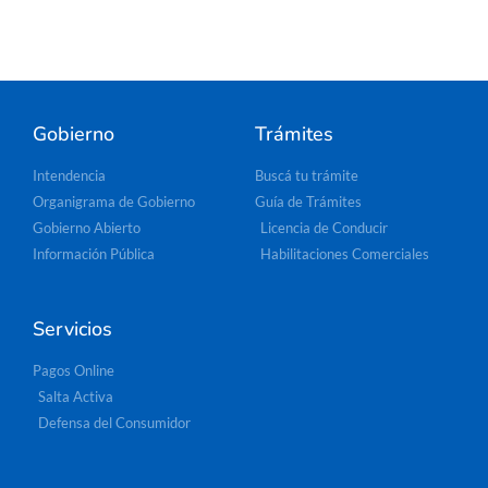
Gobierno
Trámites
Intendencia
Buscá tu trámite
Organigrama de Gobierno
Guía de Trámites
Gobierno Abierto
Licencia de Conducir
Información Pública
Habilitaciones Comerciales
Servicios
Pagos Online
Salta Activa
Defensa del Consumidor