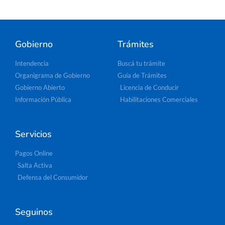
Gobierno
Trámites
Intendencia
Buscá tu trámite
Organigrama de Gobierno
Guía de Trámites
Gobierno Abierto
Licencia de Conducir
Información Pública
Habilitaciones Comerciales
Servicios
Pagos Online
Salta Activa
Defensa del Consumidor
Seguinos