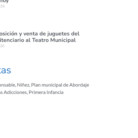
 hoy
026
osición y venta de juguetes del
itenciario al Teatro Municipal
026
tas
onsable
,
Niñez
,
Plan municipal de Abordaje
as Adicciones
,
Primera Infancia