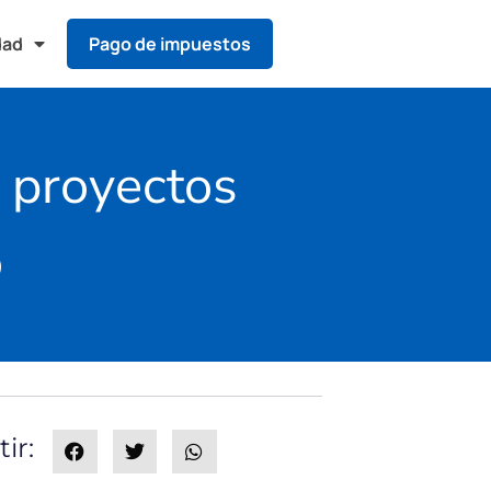
dad
Pago de impuestos
n proyectos
o
ir: