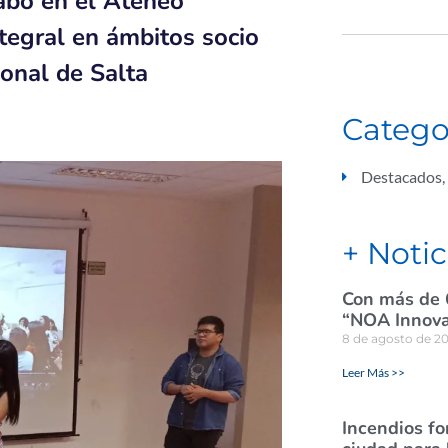
cabo en el Ateneo
tegral en ámbitos socio
ional de Salta
Catego
Destacados
,
+ Notic
Con más de 
“NOA Innova
8 de agosto de 2
Leer Más >>
Incendios for