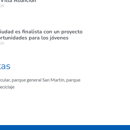
 Villa Asunción
026
ciudad es finalista con un proyecto
rtunidades para los jóvenes
026
tas
rcular
,
parque general San Martín
,
parque
reciclaje