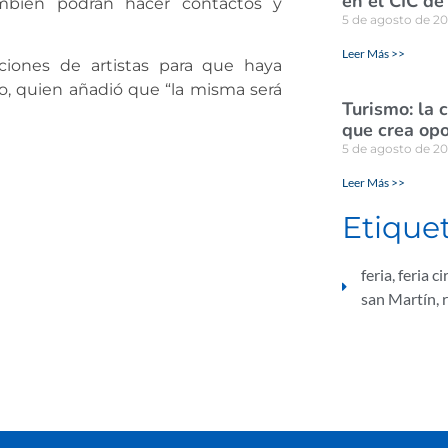
en el CIC de
ambién podrán hacer contactos y
5 de agosto de 2
Leer Más >>
ciones de artistas para que haya
o, quien añadió que “la misma será
Turismo: la 
que crea opo
5 de agosto de 2
Leer Más >>
Etique
feria
,
feria ci
san Martín
,