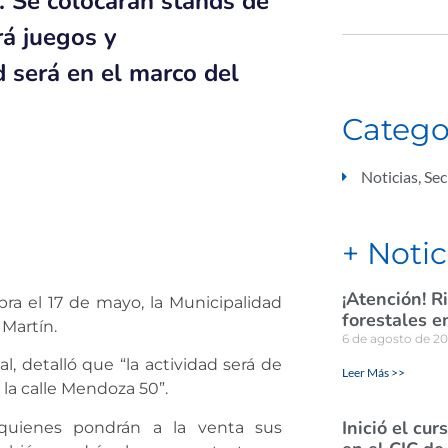
. Se colocarán stands de
rá juegos y
d será en el marco del
Catego
Noticias
,
Sec
+ Notic
¡Atención! R
bra el 17 de mayo, la Municipalidad
forestales e
 Martín.
6 de agosto de 2
 detalló que “la actividad será de
Leer Más >>
 la calle Mendoza 50”.
Inició el cu
 quienes pondrán a la venta sus