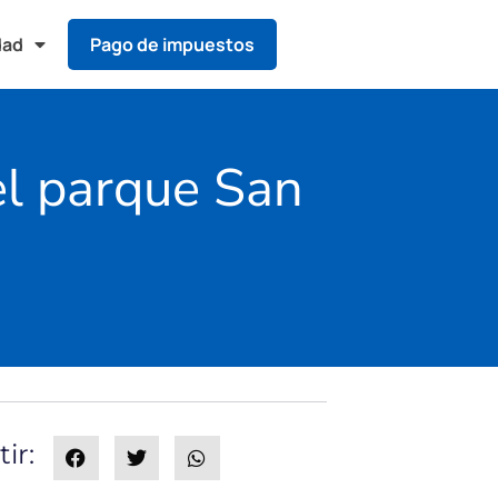
dad
Pago de impuestos
el parque San
ir: