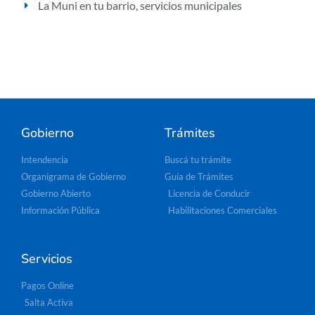
La Muni en tu barrio
,
servicios municipales
Gobierno
Trámites
Intendencia
Buscá tu trámite
Organigrama de Gobierno
Guía de Trámites
Gobierno Abierto
Licencia de Conducir
Información Pública
Habilitaciones Comerciales
Servicios
Pagos Online
Salta Activa