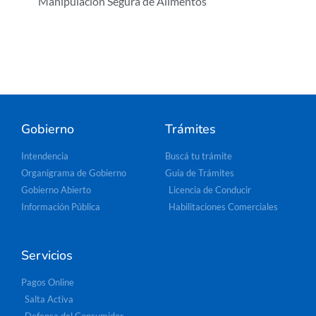
Manipulación Segura de Alimentos
Gobierno
Trámites
Intendencia
Buscá tu trámite
Organigrama de Gobierno
Guía de Trámites
Gobierno Abierto
Licencia de Conducir
Información Pública
Habilitaciones Comerciales
Servicios
Pagos Online
Salta Activa