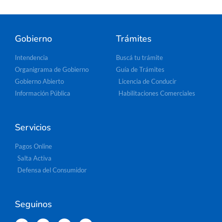
Gobierno
Trámites
Intendencia
Buscá tu trámite
Organigrama de Gobierno
Guía de Trámites
Gobierno Abierto
Licencia de Conducir
Información Pública
Habilitaciones Comerciales
Servicios
Pagos Online
Salta Activa
Defensa del Consumidor
Seguinos