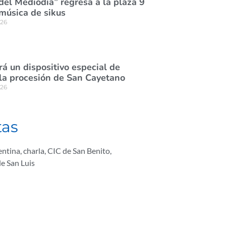
del Mediodía” regresa a la plaza 9
 música de sikus
026
á un dispositivo especial de
 la procesión de San Cayetano
026
tas
entina
,
charla
,
CIC de San Benito
,
e San Luis