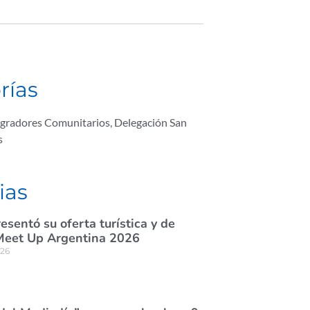
rías
egradores Comunitarios
,
Delegación San
s
ias
esentó su oferta turística y de
Meet Up Argentina 2026
026