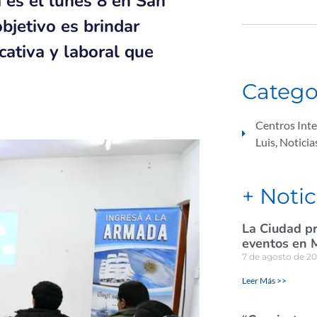
a es el lunes 8 en San
objetivo es brindar
cativa y laboral que
Catego
Centros Int
Luis
,
Noticia
+ Notic
La Ciudad pr
eventos en 
7 de agosto de 2
Leer Más >>