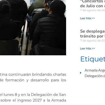
“Conciertos 
de Julio con
7 de agosto de 2
Leer Más >>
Se desplegar
tránsito por
7 de agosto de 2
Leer Más >>
Etique
Armada Arg
tina continuarán brindando charlas
Delegación d
de formación y desarrollo para los
l lunes 8 y en la Delegación de San
s sobre el ingreso 2027 a la Armada