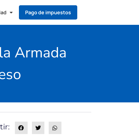
dad
Pago de impuestos
 la Armada
reso
ir: