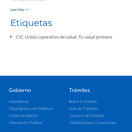
Leer Más >>
Etiquetas
CIC Unión
,
operativo de salud
,
Tu salud primero
Gobierno
Trámites
Intendencia
Buscá tu trámite
Organigrama de Gobierno
Guía de Trámites
Gobierno Abierto
Licencia de Conducir
Información Pública
Habilitaciones Comerciales