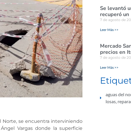
Se levantó u
recuperó un
7 de agosto de 2
Leer Más >>
Mercado San
precios en I
7 de agosto de 2
Leer Más >>
Etique
aguas del no
losas
,
repara
l Norte, se encuentra interviniendo
 Ángel Vargas donde la superficie