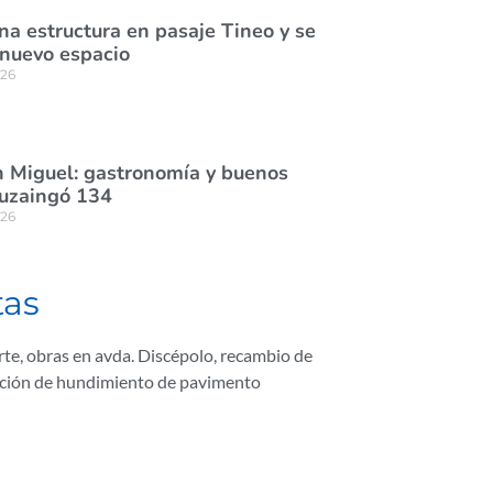
na estructura en pasaje Tineo y se
 nuevo espacio
026
 Miguel: gastronomía y buenos
tuzaingó 134
026
tas
rte
,
obras en avda. Discépolo
,
recambio de
ción de hundimiento de pavimento