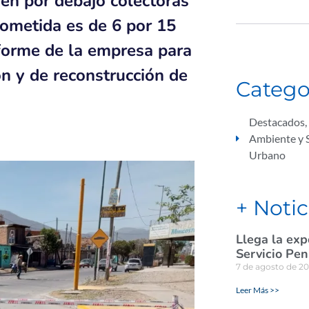
ren por debajo colectoras
rometida es de 6 por 15
forme de la empresa para
n y de reconstrucción de
Catego
Destacados
,
Ambiente y S
Urbano
+ Notic
Llega la exp
Servicio Pen
7 de agosto de 2
Leer Más >>