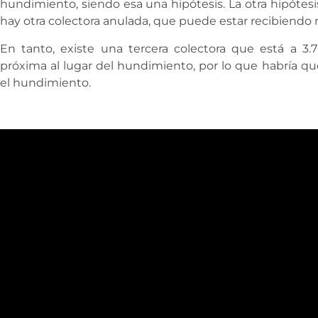
hundimiento, siendo esa una hipótesis. La otra hipótes
hay otra colectora anulada, que puede estar recibiendo
En tanto, existe una tercera colectora que está a 3
próxima al lugar del hundimiento, por lo que habría qu
el hundimiento.