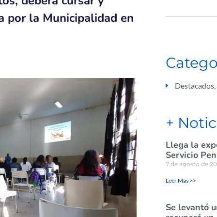
tos, deberá cursar y
a por la Municipalidad en
Catego
Destacados
,
+ Notic
Llega la exp
Servicio Pen
7 de agosto de 2
Leer Más >>
Se levantó u