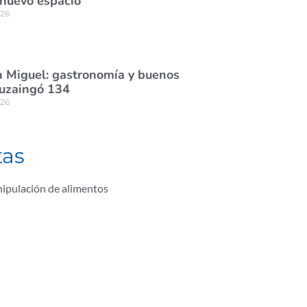
 nuevo espacio
026
 Miguel: gastronomía y buenos
tuzaingó 134
026
tas
ipulación de alimentos