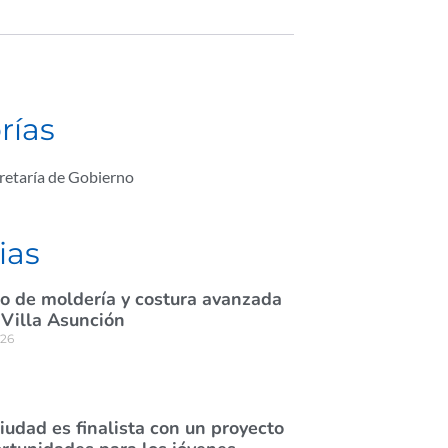
rías
retaría de Gobierno
ias
rso de moldería y costura avanzada
 Villa Asunción
026
ciudad es finalista con un proyecto