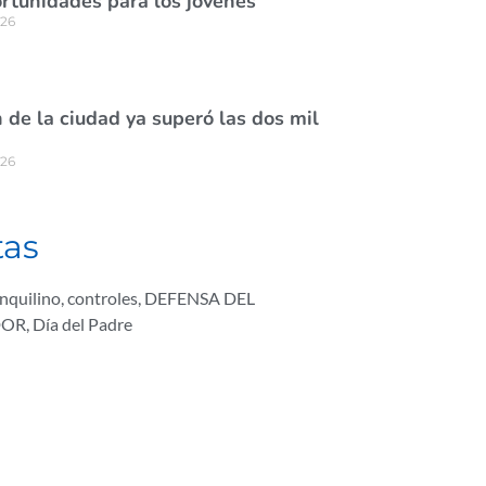
rtunidades para los jóvenes
026
de la ciudad ya superó las dos mil
026
tas
Inquilino
,
controles
,
DEFENSA DEL
DOR
,
Día del Padre