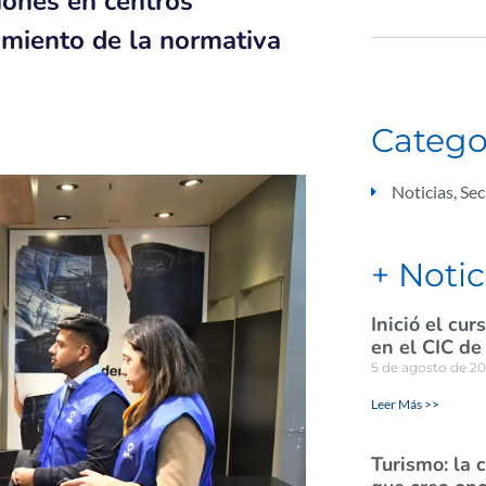
ciones en centros
imiento de la normativa
Catego
Noticias
,
Sec
+ Notic
Inició el cu
en el CIC de
5 de agosto de 2
Leer Más >>
Turismo: la 