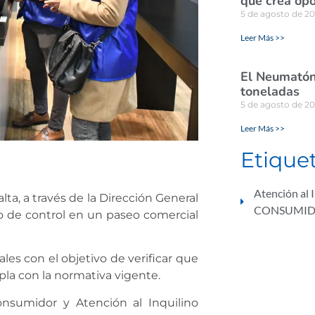
que crea opo
5 de agosto de 2
Leer Más >>
El Neumatón 
toneladas
5 de agosto de 2
Leer Más >>
Etique
Atención al 
lta, a través de la Dirección General
CONSUMI
o de control en un paseo comercial
ales con el objetivo de verificar que
la con la normativa vigente.
onsumidor y Atención al Inquilino