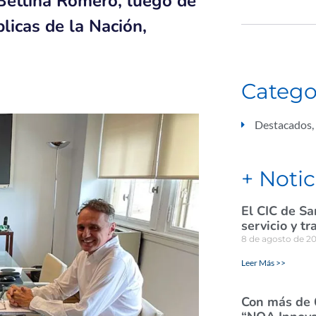
 Bettina Romero, luego de
licas de la Nación,
Catego
Destacados
,
+ Notic
El CIC de Sa
servicio y tr
8 de agosto de 2
Leer Más >>
Con más de 