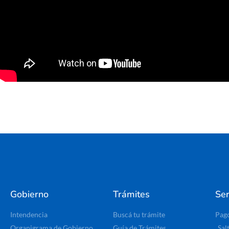
Gobierno
Trámites
Ser
Intendencia
Buscá tu trámite
Pag
Organigrama de Gobierno
Guía de Trámites
Sal