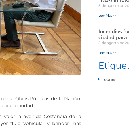
“NOA Innova
8 de agosto de 2
Leer Más >>
Incendios for
ciudad para
8 de agosto de 2
Leer Más >>
Etique
obras
ro de Obras Públicas de la Nación,
 para la ciudad.
 valor la avenida Costanera de la
ayor flujo vehicular y brindar más