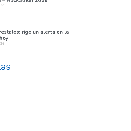
 – Hackathon 2026”
026
estales: rige un alerta en la
 hoy
026
tas