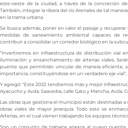
este-oeste de la ciudad, a través de la concreción de
También, integrar la ribera del río Arenales de tal maner
en la trama urbana.
Se busca además, poner en valor el paisaje y recuperar la
medidas de saneamiento ambiental capaces de rec
contribuir a consolidar un corredor biológico en la subc
“Invertiremos en infraestructura de distribución vial 
iluminación y ensanchamiento de arterias viales. Ser
puente que permitirán vincular de manera eficiente, se
importancia, constituyéndose en un verdadero eje vial”, 
Y agregó: “Este 2022 tendremos más y mejor infraestruct
Ayacucho y Avda. Saavedra, calle Gato y Mancha, Avda. Co
Las obras que gestiona el municipio están destinadas a 
obras viales de mayor jerarquía. Todo esto se enmarc
Arterias, en el cual vienen trabajando los equipos técn
Son un conjunto de trabajos anexos al nuevo puente 