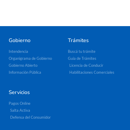
Gobierno
Trámites
Intendencia
Buscá tu trámite
Organigrama de Gobierno
Guía de Trámites
Gobierno Abierto
Licencia de Conducir
Información Pública
Habilitaciones Comerciales
Servicios
Pagos Online
Salta Activa
Defensa del Consumidor