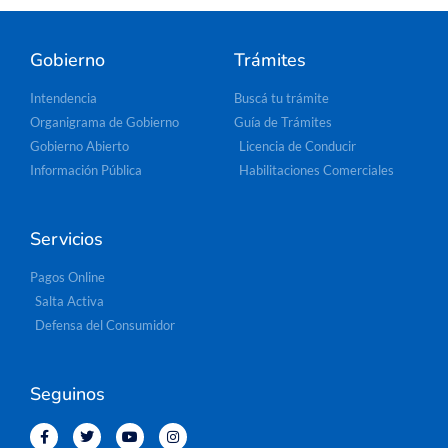
Gobierno
Trámites
Intendencia
Buscá tu trámite
Organigrama de Gobierno
Guía de Trámites
Gobierno Abierto
Licencia de Conducir
Información Pública
Habilitaciones Comerciales
Servicios
Pagos Online
Salta Activa
Defensa del Consumidor
Seguinos