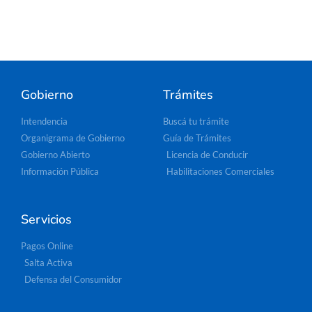
Gobierno
Trámites
Intendencia
Buscá tu trámite
Organigrama de Gobierno
Guía de Trámites
Gobierno Abierto
Licencia de Conducir
Información Pública
Habilitaciones Comerciales
Servicios
Pagos Online
Salta Activa
Defensa del Consumidor