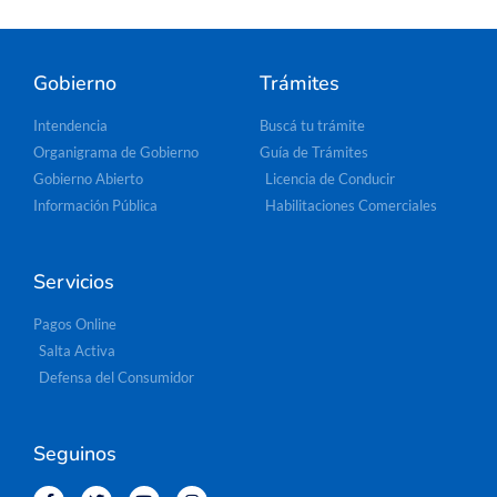
Gobierno
Trámites
Intendencia
Buscá tu trámite
Organigrama de Gobierno
Guía de Trámites
Gobierno Abierto
Licencia de Conducir
Información Pública
Habilitaciones Comerciales
Servicios
Pagos Online
Salta Activa
Defensa del Consumidor
Seguinos