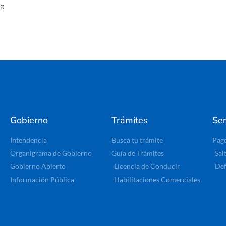
a
Gobierno
Trámites
Ser
Intendencia
Buscá tu trámite
Pag
Organigrama de Gobierno
Guía de Trámites
Sal
Gobierno Abierto
Licencia de Conducir
Def
Información Pública
Habilitaciones Comerciales