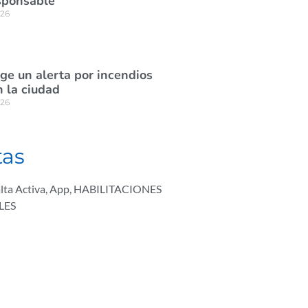
sponsable
026
ige un alerta por incendios
n la ciudad
026
tas
lta Activa
,
App
,
HABILITACIONES
LES