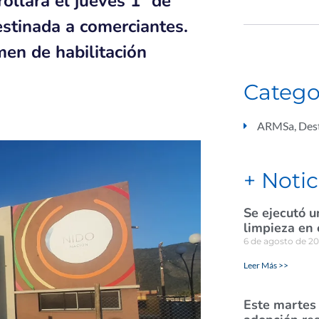
ollará el jueves 1° de
destinada a comerciantes.
men de habilitación
Catego
ARMSa
,
Des
+ Notic
Se ejecutó u
limpieza en 
6 de agosto de 2
Leer Más >>
Este martes