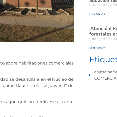
adopción re
6 de agosto de 2
Leer Más >>
¡Atención! R
forestales e
6 de agosto de 2
Leer Más >>
Etique
ito sobre habilitaciones comerciales
aplicación Sa
COMERCIA
vidad se desarrollará en el Núcleo de
barrio Gauchito Gil, el jueves 1° de
nas que quieran dedicarse al rubro