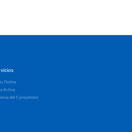
vicios
os Online
ta Activa
ensa del Consumidor