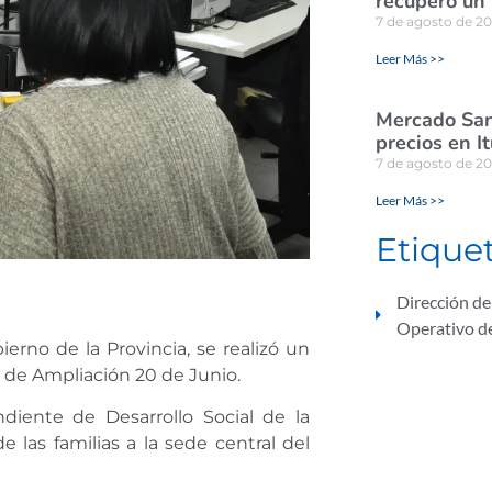
recuperó un
7 de agosto de 2
Leer Más >>
Mercado San
precios en I
7 de agosto de 2
Leer Más >>
Etique
Dirección de
Operativo de
erno de la Provincia, se realizó un
s de Ampliación 20 de Junio.
diente de Desarrollo Social de la
e las familias a la sede central del