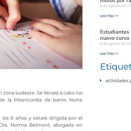
motos por fa
6 de agosto de 2
Leer Más >>
Estudiantes
nuevo curso 
6 de agosto de 2
Leer Más >>
Etique
actividades 
n zona sudeste. Se llevará a cabo los
de la Misericordia de barrio Norte
 los 6 años y estará dirigida por el
 Dra. Norma Belmont, abogada en