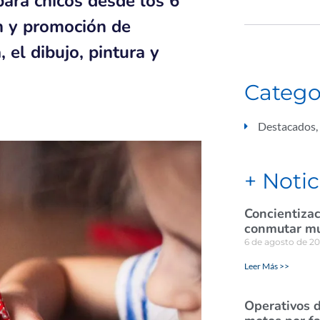
para chicos desde los 6
ión y promoción de
, el dibujo, pintura y
Catego
Destacados
,
+ Notic
Concientizac
conmutar mul
6 de agosto de 2
Leer Más >>
Operativos d