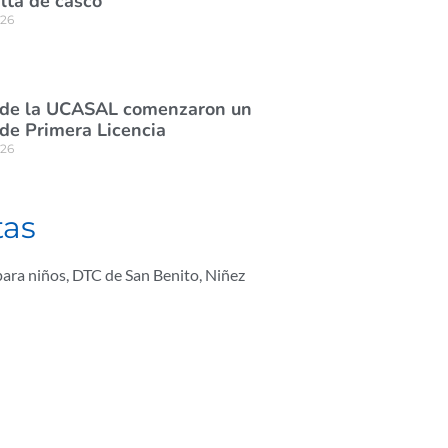
lta de casco
026
 de la UCASAL comenzaron un
de Primera Licencia
026
tas
para niños
,
DTC de San Benito
,
Niñez