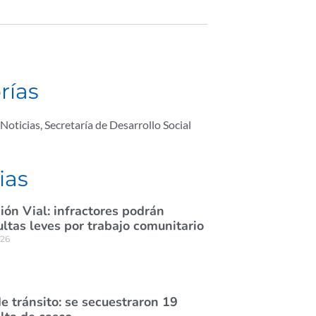
rías
Noticias
,
Secretaría de Desarrollo Social
ias
ión Vial: infractores podrán
tas leves por trabajo comunitario
026
e tránsito: se secuestraron 19