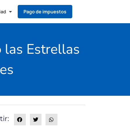
dad
Pago de impuestos
 las Estrellas
es
ir: