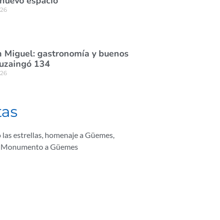
 nuevo espacio
026
 Miguel: gastronomía y buenos
tuzaingó 134
026
tas
las estrellas
,
homenaje a Güemes
,
,
Monumento a Güemes