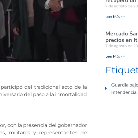
recuperó un
7 de agosto de 2
Leer Más >>
Mercado San
precios en I
7 de agosto de 2
Leer Más >>
Etique
Guardia bajo 
articipó del tradicional acto de la
Intendencia
iversario del paso a la inmortalidad
r, con la presencia del gobernador
es, militares y representantes de