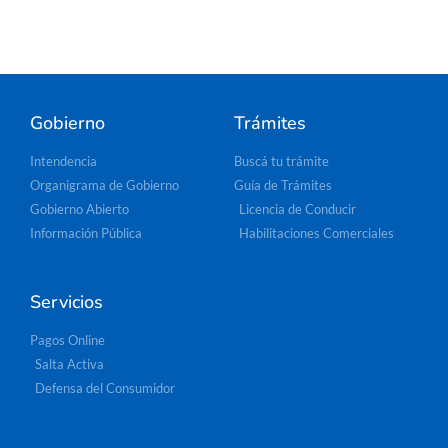
Gobierno
Trámites
Intendencia
Buscá tu trámite
Organigrama de Gobierno
Guía de Trámites
Gobierno Abierto
Licencia de Conducir
Información Pública
Habilitaciones Comerciales
Servicios
Pagos Online
Salta Activa
Defensa del Consumidor