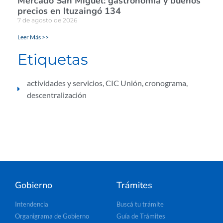
Mercado San Miguel: gastronomía y buenos
precios en Ituzaingó 134
7 de agosto de 2026
Leer Más >>
Etiquetas
actividades y servicios
,
CIC Unión
,
cronograma
,
descentralización
Gobierno
Trámites
Intendencia
Buscá tu trámite
Organigrama de Gobierno
Guía de Trámites