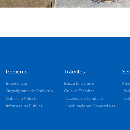
Gobierno
Trámites
Ser
Intendencia
Buscá tu trámite
Pag
Organigrama de Gobierno
Guía de Trámites
Sal
Gobierno Abierto
Licencia de Conducir
Def
Información Pública
Habilitaciones Comerciales