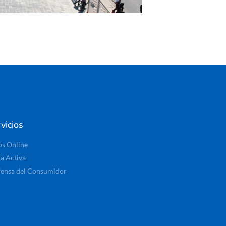
vicios
os Online
ta Activa
ensa del Consumidor