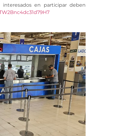
s interesados en participar deben
e/STW2Bnc4dc31d79H7