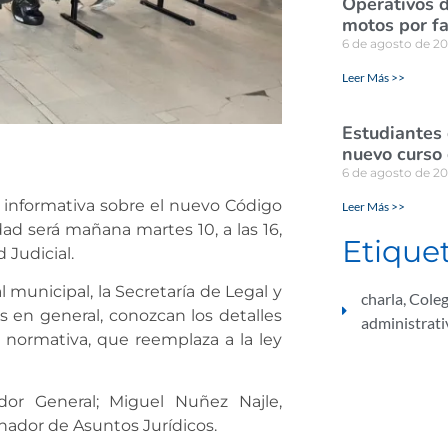
Operativos d
motos por fa
6 de agosto de 2
Leer Más >>
Estudiantes
nuevo curso 
6 de agosto de 2
la informativa sobre el nuevo Código
Leer Más >>
ad será mañana martes 10, a las 16,
Etique
 Judicial.
 municipal, la Secretaría de Legal y
charla
,
Coleg
 en general, conozcan los detalles
administrati
n normativa, que reemplaza a la ley
ador General; Miguel Nuñez Najle,
inador de Asuntos Jurídicos.