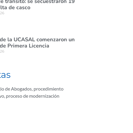
e tránsito: se secuestraron 19
lta de casco
026
 de la UCASAL comenzaron un
de Primera Licencia
026
tas
io de Abogados
,
procedimiento
vo
,
proceso de modernización