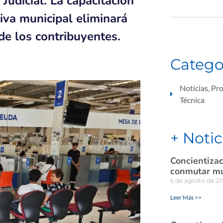
Judicial. La capacitación
iva municipal eliminará
 de los contribuyentes.
Catego
Noticias
,
Pro
Técnica
+ Notic
Concientizac
conmutar mul
6 de agosto de 2
Leer Más >>