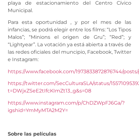
playa de estacionamiento del Centro Cívico
Municipal.
Para esta oportunidad , y por el mes de las
infancias, se podrá elegir entre los films: “Los Tipos
Malos”; “Minions el origen de Gru”; “Red”; y
“Lightyear”. La votación ya está abierta a través de
las redes oficiales del muncipio, Facebook, Twitter
e Instagram:
https://www.facebook.com/1973833872876744/po
https://twitter.com/SecCulturaSLA/status/155710953
t=DWjxZSeE2tIfcKImZt13_g&s=08
https://www.instagram.com/p/ChDZWpFJ6Ga/?
igshid=YmMyMTA2M2Y=
Sobre las películas