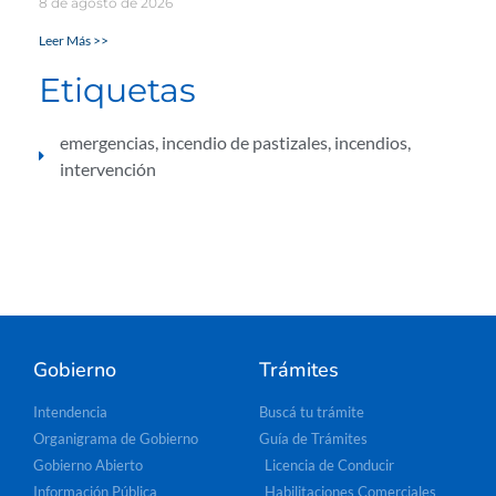
8 de agosto de 2026
Leer Más >>
Etiquetas
emergencias
,
incendio de pastizales
,
incendios
,
intervención
Gobierno
Trámites
Intendencia
Buscá tu trámite
Organigrama de Gobierno
Guía de Trámites
Gobierno Abierto
Licencia de Conducir
Información Pública
Habilitaciones Comerciales