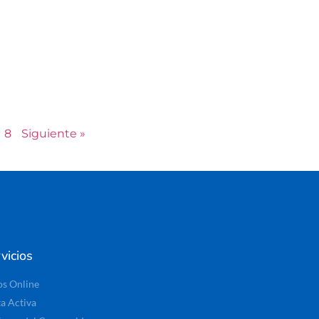
8
Siguiente »
vicios
os Online
ta Activa