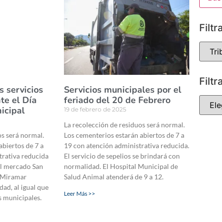
Filtr
Filtr
s servicios
Servicios municipales por el
te el Día
feriado del 20 de Febrero
icipal
19 de febrero de 2025
La recolección de residuos será normal.
os será normal.
Los cementerios estarán abiertos de 7 a
abiertos de 7 a
19 con atención administrativa reducida.
trativa reducida
El servicio de sepelios se brindará con
 El mercado San
normalidad. El Hospital Municipal de
. Miramar
Salud Animal atenderá de 9 a 12.
ad, al igual que
Leer Más >>
s municipales.