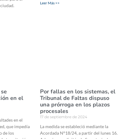
Leer Más >>
a ciudad.
 se
Por fallas en los sistemas, el
ión en el
Tribunal de Faltas dispuso
una prórroga en los plazos
procesales
17 de septiembre de 2024
ultades en el
red, que impedía
La medida se estableció mediante la
o de los
Acordada N°18/24, a partir del lunes 16.