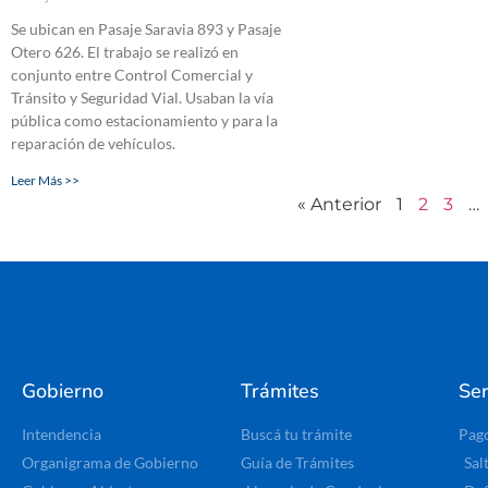
Se ubican en Pasaje Saravia 893 y Pasaje
Otero 626. El trabajo se realizó en
conjunto entre Control Comercial y
Tránsito y Seguridad Vial. Usaban la vía
pública como estacionamiento y para la
reparación de vehículos.
Leer Más >>
« Anterior
1
2
3
…
Gobierno
Trámites
Ser
Intendencia
Buscá tu trámite
Pag
Organigrama de Gobierno
Guía de Trámites
Sal