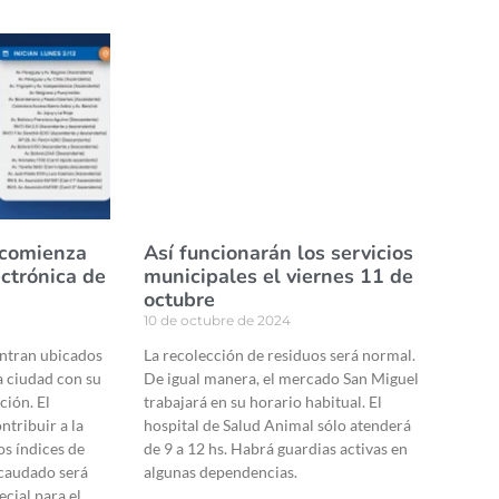
 comienza
Así funcionarán los servicios
ectrónica de
municipales el viernes 11 de
octubre
10 de octubre de 2024
entran ubicados
La recolección de residuos será normal.
a ciudad con su
De igual manera, el mercado San Miguel
ción. El
trabajará en su horario habitual. El
ntribuir a la
hospital de Salud Animal sólo atenderá
os índices de
de 9 a 12 hs. Habrá guardias activas en
ecaudado será
algunas dependencias.
cial para el