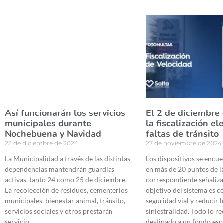
Así funcionarán los servicios
El 2 de diciembre
municipales durante
la fiscalización el
Nochebuena y Navidad
faltas de tránsito
23 de diciembre de 2024
27 de noviembre de 2024
La Municipalidad a través de las distintas
Los dispositivos se encu
dependencias mantendrán guardias
en más de 20 puntos de l
activas, tanto 24 como 25 de diciembre.
correspondiente señaliza
La recolección de residuos, cementerios
objetivo del sistema es co
municipales, bienestar animal, tránsito,
seguridad vial y reducir l
servicios sociales y otros prestarán
siniestralidad. Todo lo r
servicio.
destinado a un fondo espe