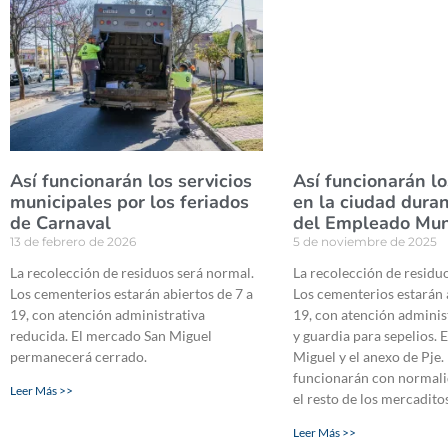
Así funcionarán los servicios
Así funcionarán lo
municipales por los feriados
en la ciudad duran
de Carnaval
del Empleado Mun
13 de febrero de 2026
5 de noviembre de 2025
La recolección de residuos será normal.
La recolección de residu
Los cementerios estarán abiertos de 7 a
Los cementerios estarán 
19, con atención administrativa
19, con atención adminis
reducida. El mercado San Miguel
y guardia para sepelios.
permanecerá cerrado.
Miguel y el anexo de Pje
funcionarán con normalid
Leer Más >>
el resto de los mercadito
Leer Más >>