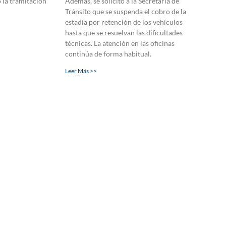
 la tramitación
Además, se solicitó a la Secretaría de
Tránsito que se suspenda el cobro de la
estadía por retención de los vehículos
hasta que se resuelvan las dificultades
técnicas. La atención en las oficinas
continúa de forma habitual.
Leer Más >>