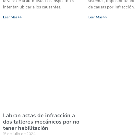
la vera de la autopista. Los inspectores
sistemas, imposibilitando
intentan ubicar a los causantes.
de causas por infracción.
Leer Más >>
Leer Más >>
Labran actas de infracción a
dos talleres mecánicos por no
tener habilitación
15 de julio de 2024