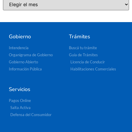
Gobierno
Trámites
Intendencia
Buscá tu trámite
Organigrama de Gobierno
Guía de Trámites
Gobierno Abierto
Licencia de Conducir
Información Pública
Habilitaciones Comerciales
Servicios
Pagos Online
Salta Activa
Defensa del Consumidor