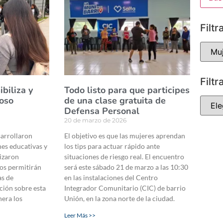
Filtr
Filtr
ibiliza y
Todo listo para que participes
coso
de una clase gratuita de
Defensa Personal
20 de marzo de 2026
sarrollaron
El objetivo es que las mujeres aprendan
nes educativas y
los tips para actuar rápido ante
lizaron
situaciones de riesgo real. El encuentro
os permitirán
será este sábado 21 de marzo a las 10:30
as de
en las instalaciones del Centro
ción sobre esta
Integrador Comunitario (CIC) de barrio
nera los
Unión, en la zona norte de la ciudad.
Leer Más >>