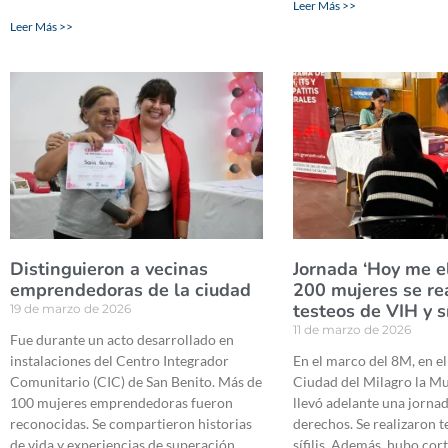
Leer Más >>
Leer Más >>
Distinguieron a vecinas
Jornada ‘Hoy me el
emprendedoras de la ciudad
200 mujeres se re
testeos de VIH y sí
19 de marzo de 2026
11 de marzo de 2026
Fue durante un acto desarrollado en
instalaciones del Centro Integrador
En el marco del 8M, en el
Comunitario (CIC) de San Benito. Más de
Ciudad del Milagro la M
100 mujeres emprendedoras fueron
llevó adelante una jornad
reconocidas. Se compartieron historias
derechos. Se realizaron t
de vida y experiencias de superación.
sífilis. Además, hubo cort