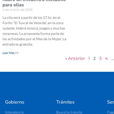
para ellas
4 de marzo de 2026
La cita será a partir de las 17 hs. en el
Fortín “El Tuscal de Velarde”, en la zona
sudeste. Habrá música, juegos y muchas
sorpresas. La propuesta forma parte de
las actividades por el Mes de la Mujer. La
entrada es gratuita.
Leer Más >>
« Anterior
1
2
3
4
…
Gobierno
Trámites
Ser
Intendencia
Buscá tu trámite
Pag