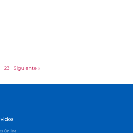
23
Siguiente »
vicios
os Online