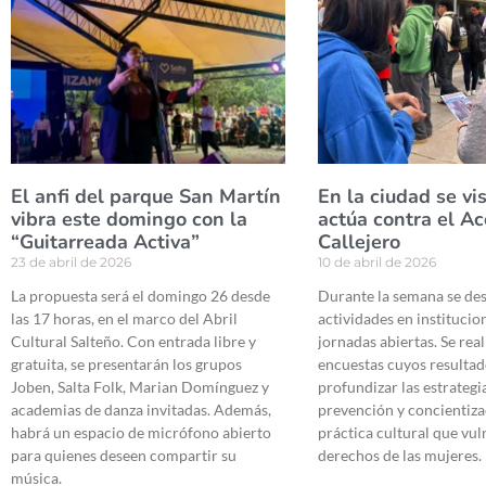
El anfi del parque San Martín
En la ciudad se vis
vibra este domingo con la
actúa contra el A
“Guitarreada Activa”
Callejero
23 de abril de 2026
10 de abril de 2026
La propuesta será el domingo 26 desde
Durante la semana se de
las 17 horas, en el marco del Abril
actividades en institucio
Cultural Salteño. Con entrada libre y
jornadas abiertas. Se rea
gratuita, se presentarán los grupos
encuestas cuyos resultad
Joben, Salta Folk, Marian Domínguez y
profundizar las estrategi
academias de danza invitadas. Además,
prevención y concientiza
habrá un espacio de micrófono abierto
práctica cultural que vul
para quienes deseen compartir su
derechos de las mujeres.
música.