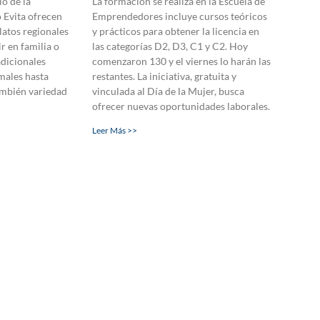
io de la
La formación se realiza en la Escuela de
 Evita ofrecen
Emprendedores incluye cursos teóricos
latos regionales
y prácticos para obtener la licencia en
r en familia o
las categorías D2, D3, C1 y C2. Hoy
adicionales
comenzaron 130 y el viernes lo harán las
males hasta
restantes. La iniciativa, gratuita y
ambién variedad
vinculada al Día de la Mujer, busca
ofrecer nuevas oportunidades laborales.
Leer Más >>