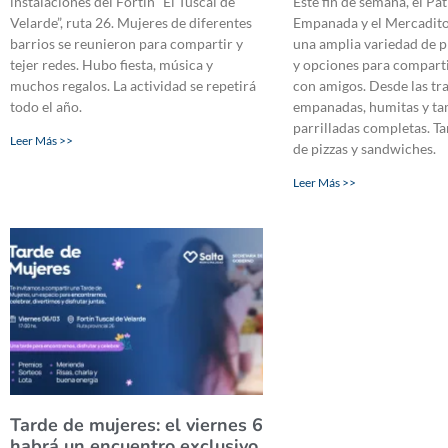
instalaciones del Fortín “El Tuscal de
Este fin de semana, el Pat
Velarde”, ruta 26. Mujeres de diferentes
Empanada y el Mercadito
barrios se reunieron para compartir y
una amplia variedad de p
tejer redes. Hubo fiesta, música y
y opciones para comparti
muchos regalos. La actividad se repetirá
con amigos. Desde las tr
todo el año.
empanadas, humitas y ta
parrilladas completas. T
Leer Más >>
de pizzas y sandwiches.
Leer Más >>
Tarde de mujeres: el viernes 6
habrá un encuentro exclusivo