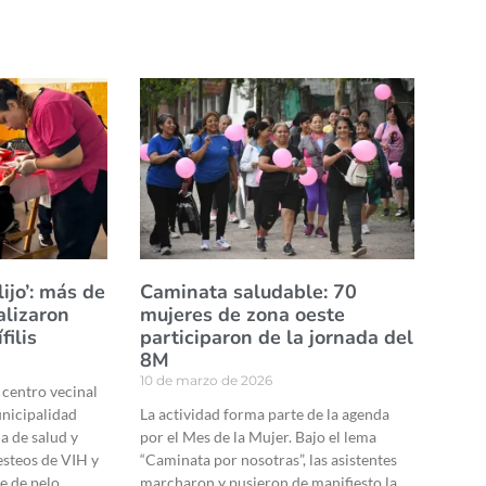
ijo’: más de
Caminata saludable: 70
alizaron
mujeres de zona oeste
filis
participaron de la jornada del
8M
10 de marzo de 2026
 centro vecinal
unicipalidad
La actividad forma parte de la agenda
a de salud y
por el Mes de la Mujer. Bajo el lema
esteos de VIH y
“Caminata por nosotras”, las asistentes
e de pelo,
marcharon y pusieron de manifiesto la