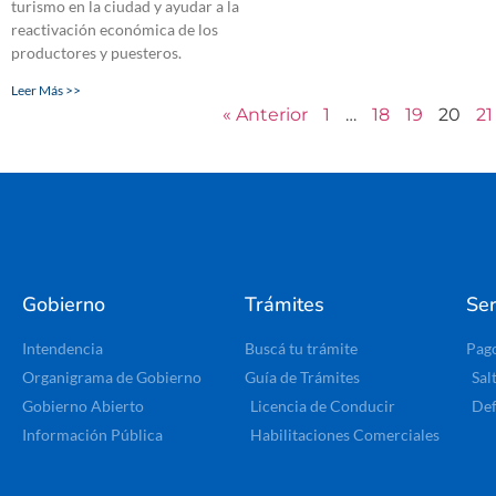
turismo en la ciudad y ayudar a la
reactivación económica de los
productores y puesteros.
Leer Más >>
« Anterior
1
…
18
19
20
21
Gobierno
Trámites
Ser
Intendencia
Buscá tu trámite
Pag
Organigrama de Gobierno
Guía de Trámites
Sal
Gobierno Abierto
Licencia de Conducir
Def
Información Pública
Habilitaciones Comerciales