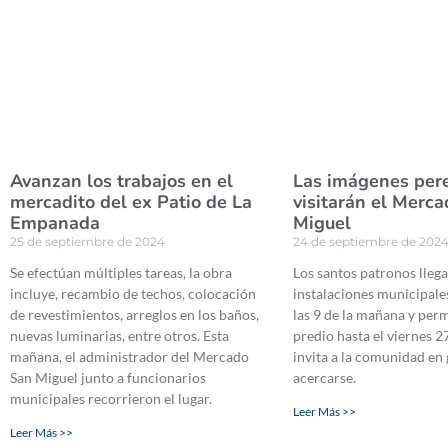
Avanzan los trabajos en el
Las imágenes per
mercadito del ex Patio de La
visitarán el Merc
Empanada
Miguel
25 de septiembre de 2024
24 de septiembre de 202
Se efectúan múltiples tareas, la obra
Los santos patronos llega
incluye, recambio de techos, colocación
instalaciones municipales
de revestimientos, arreglos en los baños,
las 9 de la mañana y per
nuevas luminarias, entre otros. Esta
predio hasta el viernes 27
mañana, el administrador del Mercado
invita a la comunidad en 
San Miguel junto a funcionarios
acercarse.
municipales recorrieron el lugar.
Leer Más >>
Leer Más >>