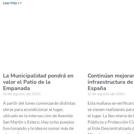
Leer Más >>
La Municipalidad pondrá en
Continúan mejora
valor el Patio de la
infraestructura de
Empanada
España
14 de agosto de 2024
12 de agosto de 2024
A partir del lunes comenzarán distintas
Esta mañana se verificar
obras para acondicionar el lugar,
se vienen realizando par
ubicado en la intersección de Avenida
el lugar. La Secretaría de
San Martín y Esteco. Hay ocho puestos
Públicos y Protección C
funcionando y la idea es sumar más de
al Ente Descentralizado