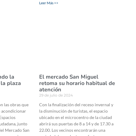
Leer Más >>
ndo la
El mercado San Miguel
 la plaza
retoma su horario habitual de
atención
29 de julio de 2024
on las obras que
Con la finalización del receso invernal y
a acondicionar
la disminución de turistas, el espacio
 Espacios
ubicado en el microcentro de la ciudad
iudadana, junto
abrirá sus puertas de 8 a 14 y de 17.30 a
 del Mercado San
22.00. Los vecinos encontrarán una