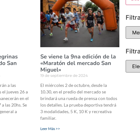
Filtr
Filtr
egrinas
Se viene la 9na edición de la
ado San
«Maratón del mercado San
Miguel»
4
19 de septiembre de 2024
rán a las
El miércoles 2 de octubre, desde la
 el jueves 26 a
10.30, en el predio del mercado se
manecerán en el
brindará una rueda de prensa con todos
 a las 20hs. Se
los detalles. La prueba deportiva tendrá
general a
3 modalidades, 5 K, 10 K y recreativa
familiar.
Leer Más >>