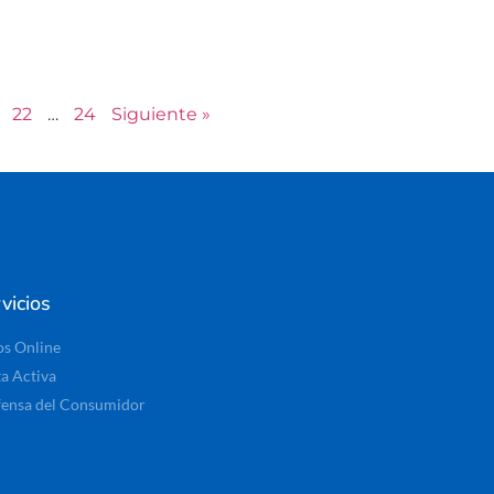
22
…
24
Siguiente »
vicios
os Online
ta Activa
ensa del Consumidor