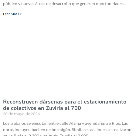
público y nuevas áreas de desarrollo que generen oportunidades.
Leer Más >>
Reconstruyen dársenas para el estacionamiento
de colectivos en Zuviría al 700
20 de mayo de 2024
Los trabajos se ejecutan entre calle Alsina y avenida Entre Ríos. Las
obras incluyen bacheo de hormigón. Similares acciones se realizaron
en La Rioja al 2.300 y en Avda. Tavella al 2.000.