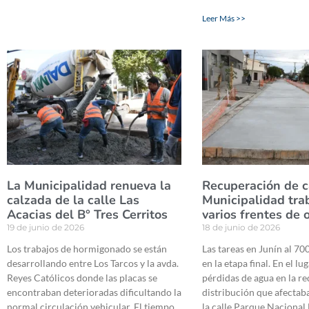
Leer Más >>
La Municipalidad renueva la
Recuperación de ca
calzada de la calle Las
Municipalidad tra
Acacias del B° Tres Cerritos
varios frentes de 
19 de junio de 2026
18 de junio de 2026
Los trabajos de hormigonado se están
Las tareas en Junín al 70
desarrollando entre Los Tarcos y la avda.
en la etapa final. En el lu
Reyes Católicos donde las placas se
pérdidas de agua en la re
encontraban deterioradas dificultando la
distribución que afectaba
normal circulación vehicular. El tiempo
la calle Parque Nacional 