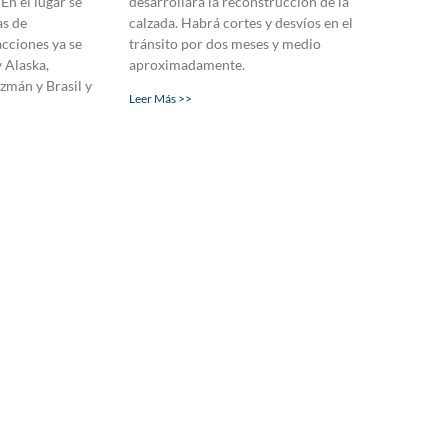
 En el lugar se
desarrollará la reconstrucción de la
as de
calzada. Habrá cortes y desvíos en el
cciones ya se
tránsito por dos meses y medio
y Alaska,
aproximadamente.
zmán y Brasil y
Leer Más >>