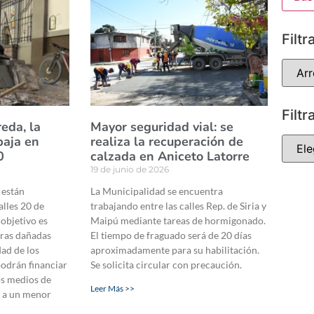
Filtr
Filtr
eda, la
Mayor seguridad vial: se
baja en
realiza la recuperación de
0
calzada en Aniceto Latorre
19 de junio de 2026
 están
La Municipalidad se encuentra
alles 20 de
trabajando entre las calles Rep. de Siria y
 objetivo es
Maipú mediante tareas de hormigonado.
eras dañadas
El tiempo de fraguado será de 20 días
dad de los
aproximadamente para su habilitación.
podrán financiar
Se solicita circular con precaución.
los medios de
Leer Más >>
y a un menor