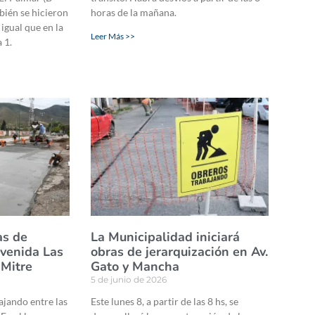
bién se hicieron
horas de la mañana.
igual que en la
Leer Más >>
 1.
as de
La Municipalidad iniciará
avenida Las
obras de jerarquización en Av.
 Mitre
Gato y Mancha
5 de junio de 2026
ajando entre las
Este lunes 8, a partir de las 8 hs, se