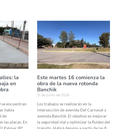
lles: la
Este martes 16 comienza la
baja en
obra de la nueva rotonda
obra
Banchik
12 de junio de 2026
0 se encuentran
Los trabajos se realizarán en la
gar había
intersección de avenida Del Carnaval y
d de
avenida Banchik. El objetivo es mejorar
n las placas. En
la seguridad vial y optimizar la fluidez del
El Palmar (B°
tránsito. Habrá desvíos a partir de las 8