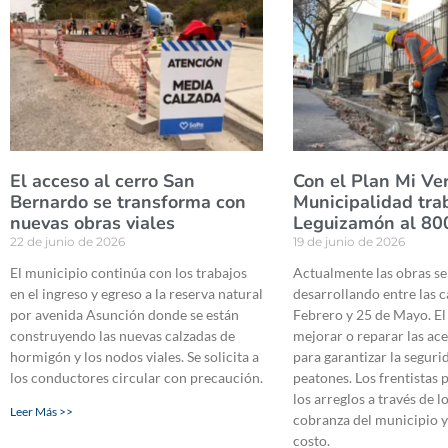
El acceso al cerro San
Con el Plan Mi Ver
Bernardo se transforma con
Municipalidad tra
nuevas obras viales
Leguizamón al 80
22 de junio de 2026
19 de junio de 2026
El municipio continúa con los trabajos
Actualmente las obras se
en el ingreso y egreso a la reserva natural
desarrollando entre las c
por avenida Asunción donde se están
Febrero y 25 de Mayo. El
construyendo las nuevas calzadas de
mejorar o reparar las ac
hormigón y los nodos viales. Se solicita a
para garantizar la seguri
los conductores circular con precaución.
peatones. Los frentistas 
los arreglos a través de 
Leer Más >>
cobranza del municipio 
costo.