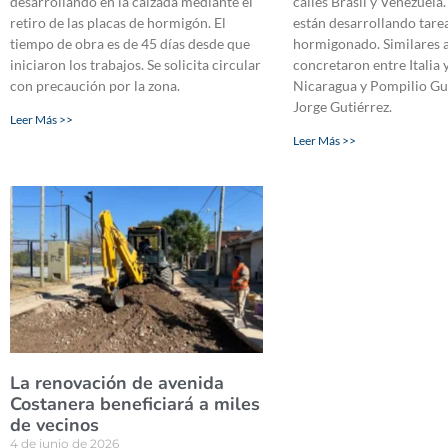
desarrollando en la calzada mediante el
calles Brasil y Venezuela.
retiro de las placas de hormigón. El
están desarrollando tare
tiempo de obra es de 45 días desde que
hormigonado. Similares a
iniciaron los trabajos. Se solicita circular
concretaron entre Italia 
con precaución por la zona.
Nicaragua y Pompilio Gu
Jorge Gutiérrez.
Leer Más >>
Leer Más >>
La renovación de avenida
Costanera beneficiará a miles
de vecinos
4 de junio de 2026