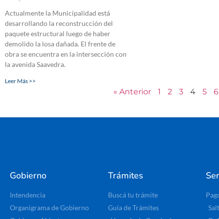
Actualmente la Municipalidad está
desarrollando la reconstrucción del
paquete estructural luego de haber
demolido la losa dañada. El frente de
obra se encuentra en la intersección con
la avenida Saavedra.
Leer Más >>
« Anterior
1
2
3
4
5
6
Gobierno
Trámites
Ser
Intendencia
Buscá tu trámite
Pag
Organigrama de Gobierno
Guía de Trámites
Sal