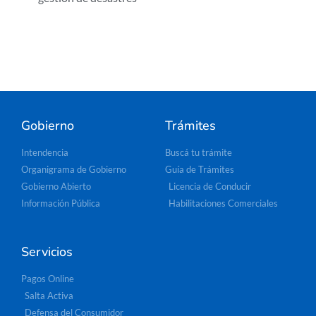
Gobierno
Trámites
Intendencia
Buscá tu trámite
Organigrama de Gobierno
Guía de Trámites
Gobierno Abierto
Licencia de Conducir
Información Pública
Habilitaciones Comerciales
Servicios
Pagos Online
Salta Activa
Defensa del Consumidor