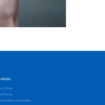
vicios
os Online
ta Activa
ensa del Consumidor