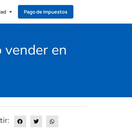
dad
Pago de impuestos
o vender en
ir: