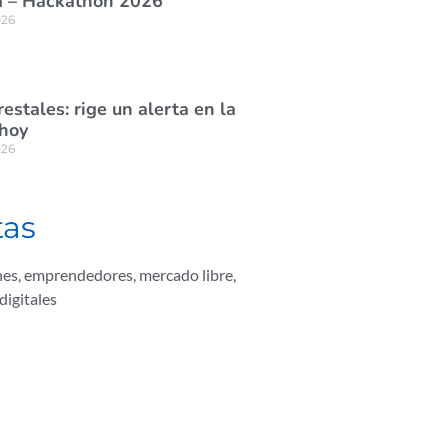
 – Hackathon 2026”
026
estales: rige un alerta en la
 hoy
026
tas
nes
,
emprendedores
,
mercado libre
,
digitales