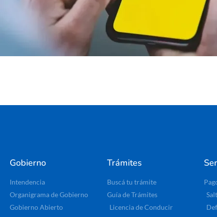
Gobierno
Trámites
Ser
Intendencia
Buscá tu trámite
Pag
Organigrama de Gobierno
Guía de Trámites
Sal
Gobierno Abierto
Licencia de Conducir
Def