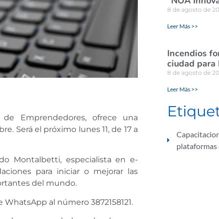
“NOA Innova
8 de agosto de 2
Leer Más >>
Incendios for
ciudad para
8 de agosto de 2
Leer Más >>
Etique
la de Emprendedores, ofrece una
e. Será el próximo lunes 11, de 17 a
Capacitacio
plataformas 
o Montalbetti, especialista en e-
ciones para iniciar o mejorar las
ortantes del mundo.
de WhatsApp al número 3872158121.