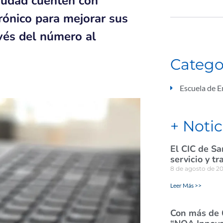
ciudad cuenten con
rónico para mejorar sus
avés del número al
Catego
Escuela de 
+ Notic
El CIC de Sa
servicio y tr
8 de agosto de 2
Leer Más >>
Con más de 