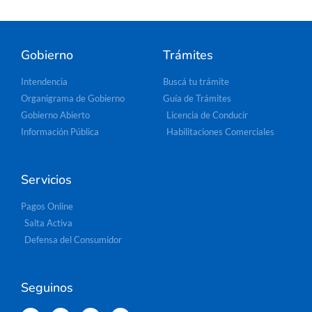
Gobierno
Trámites
Intendencia
Buscá tu trámite
Organigrama de Gobierno
Guía de Trámites
Gobierno Abierto
Licencia de Conducir
Información Pública
Habilitaciones Comerciales
Servicios
Pagos Online
Salta Activa
Defensa del Consumidor
Seguinos