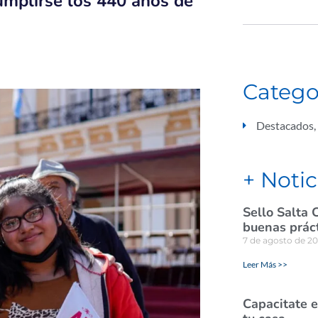
umplirse los 440 años de
Catego
Destacados
,
+ Notic
Sello Salta 
buenas prác
7 de agosto de 2
Leer Más >>
Capacitate e