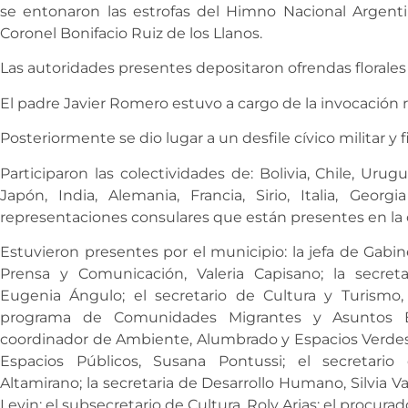
se entonaron las estrofas del Himno Nacional Argenti
Coronel Bonifacio Ruiz de los Llanos.
Las autoridades presentes depositaron ofrendas florales y
El padre Javier Romero estuvo a cargo de la invocación r
Posteriormente se dio lugar a un desfile cívico militar y 
Participaron las colectividades de: Bolivia, Chile, Uru
Japón, India, Alemania, Francia, Sirio, Italia, Geo
representaciones consulares que están presentes en la 
Estuvieron presentes por el municipio: la jefa de Gabine
Prensa y Comunicación, Valeria Capisano; la secret
Eugenia Ángulo; el secretario de Cultura y Turismo, 
programa de Comunidades Migrantes y Asuntos Ext
coordinador de Ambiente, Alumbrado y Espacios Verdes, 
Espacios Públicos, Susana Pontussi; el secretario
Altamirano; la secretaria de Desarrollo Humano, Silvia V
Levin; el subsecretario de Cultura, Roly Arias; el procura