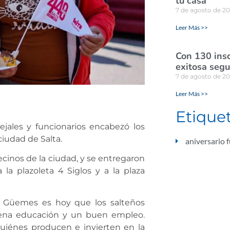
tu casa
7 de agosto de 2
Leer Más >>
Con 130 insc
exitosa seg
7 de agosto de 2
Leer Más >>
Etique
ejales y funcionarios encabezó los
iudad de Salta.
aniversario 
 vecinos de la ciudad, y se entregaron
la plazoleta 4 Siglos y a la plaza
ral Güemes es hoy que los salteños
uena educación y un buen empleo.
quiénes producen e invierten en la