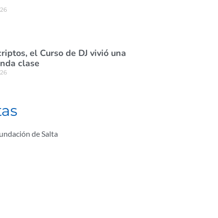
026
riptos, el Curso de DJ vivió una
unda clase
026
tas
fundación de Salta