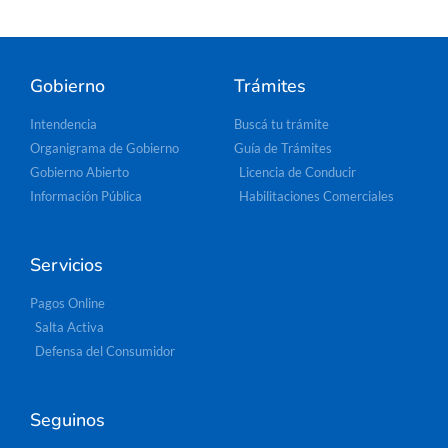
Gobierno
Trámites
Intendencia
Buscá tu trámite
Organigrama de Gobierno
Guía de Trámites
Gobierno Abierto
Licencia de Conducir
Información Pública
Habilitaciones Comerciales
Servicios
Pagos Online
Salta Activa
Defensa del Consumidor
Seguinos