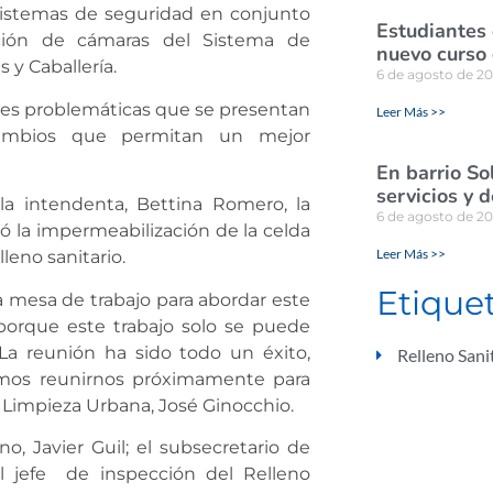
 sistemas de seguridad en conjunto
Estudiantes
ación de cámaras del Sistema de
nuevo curso 
 y Caballería.
6 de agosto de 2
ales problemáticas que se presentan
Leer Más >>
cambios que permitan un mejor
En barrio So
servicios y 
la intendenta, Bettina Romero, la
6 de agosto de 2
 la impermeabilización de la celda
Leer Más >>
lleno sanitario.
Etique
mesa de trabajo para abordar este
 porque este trabajo solo se puede
 La reunión ha sido todo un éxito,
Relleno Sani
amos reunirnos próximamente para
 Limpieza Urbana, José Ginocchio.
o, Javier Guil; el subsecretario de
el jefe de inspección del Relleno