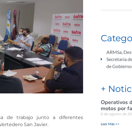
Catego
ARMSa
,
Des
Secretaría d
de Gobierno
+ Notic
Operativos d
motos por fa
6 de agosto de 2
a de trabajo junto a diferentes
Leer Más >>
Vertedero San Javier.