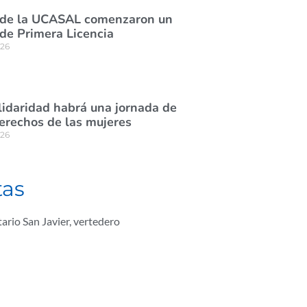
 de la UCASAL comenzaron un
de Primera Licencia
026
lidaridad habrá una jornada de
derechos de las mujeres
026
tas
tario San Javier
,
vertedero