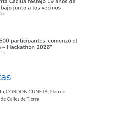
nta Cecilia festejó 19 años de
abajo junto a los vecinos
026
600 participantes, comenzó el
 – Hackathon 2026”
026
tas
ta
,
CORDON CUNETA
,
Plan de
 de Calles de Tierra