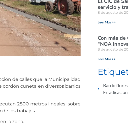
El CIC de Sa
servicio y tr
8 de agosto de 2
Leer Más >>
Con más de 
“NOA Innova
8 de agosto de 2
Leer Más >>
Etique
ión de calles que la Municipalidad
Barrio flores
de cordón cuneta en diversos barrios
Erradicación
jecutan 2800 metros lineales, sobre
 de los trabajos.
en la zona.