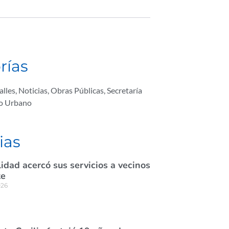
rías
alles
,
Noticias
,
Obras Públicas
,
Secretaría
lo Urbano
ias
idad acercó sus servicios a vecinos
te
026