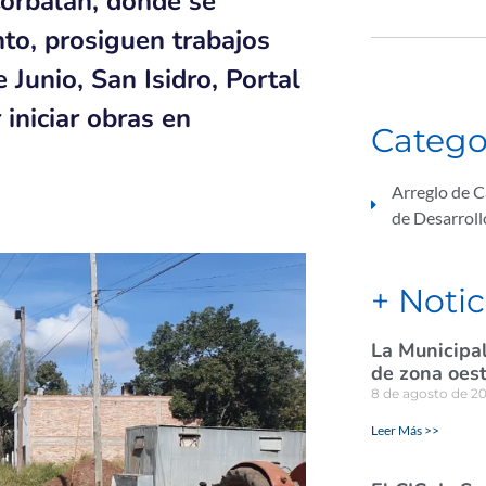
Corbalán, donde se
nto, prosiguen trabajos
e Junio, San Isidro, Portal
iniciar obras en
Catego
Arreglo de C
de Desarrol
+ Notic
La Municipal
de zona oes
8 de agosto de 2
Leer Más >>