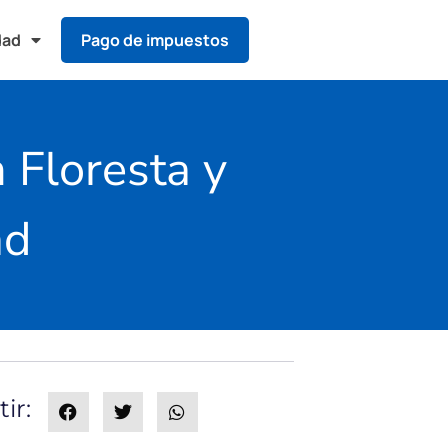
dad
Pago de impuestos
 Floresta y
ad
ir: