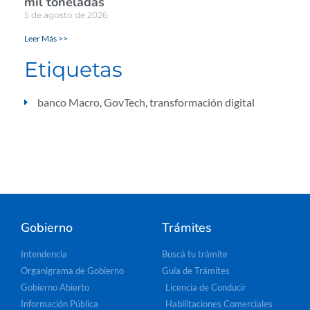
mil toneladas
5 de agosto de 2026
Leer Más >>
Etiquetas
banco Macro
,
GovTech
,
transformación digital
Gobierno
Trámites
Intendencia
Buscá tu trámite
Organigrama de Gobierno
Guía de Trámites
Gobierno Abierto
Licencia de Conducir
Información Pública
Habilitaciones Comerciales