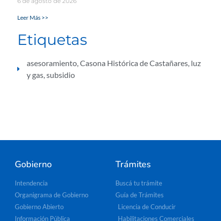
6 de agosto de 2026
Leer Más >>
Etiquetas
asesoramiento
,
Casona Histórica de Castañares
,
luz
y gas
,
subsidio
Gobierno
Trámites
Intendencia
Buscá tu trámite
Organigrama de Gobierno
Guía de Trámites
Gobierno Abierto
Licencia de Conducir
Información Pública
Habilitaciones Comerciales