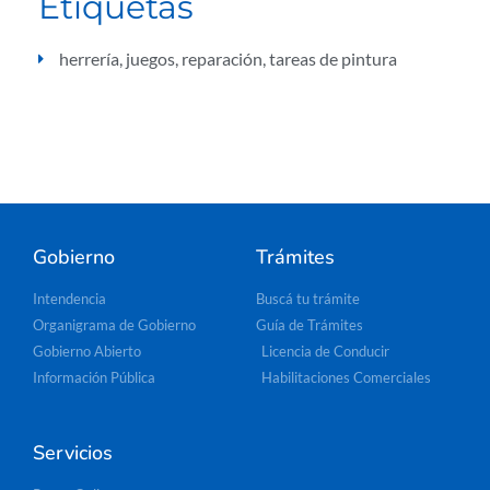
Etiquetas
herrería
,
juegos
,
reparación
,
tareas de pintura
Gobierno
Trámites
Intendencia
Buscá tu trámite
Organigrama de Gobierno
Guía de Trámites
Gobierno Abierto
Licencia de Conducir
Información Pública
Habilitaciones Comerciales
Servicios