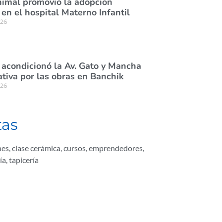
nimal promovió la adopción
en el hospital Materno Infantil
026
 acondicionó la Av. Gato y Mancha
tiva por las obras en Banchik
026
tas
nes
,
clase cerámica
,
cursos
,
emprendedores
,
ía
,
tapicería