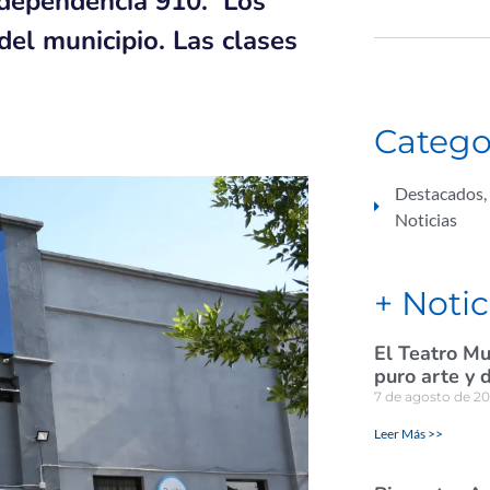
Independencia 910. Los
del municipio. Las clases
Catego
Destacados
,
Noticias
+ Notic
El Teatro Mu
puro arte y 
7 de agosto de 2
Leer Más >>