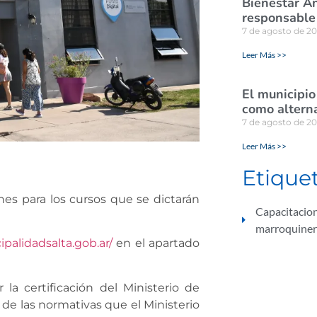
Bienestar A
responsable 
7 de agosto de 2
Leer Más >>
El municipio
como alterna
7 de agosto de 2
Leer Más >>
Etique
nes para los cursos que se dictarán
Capacitacio
marroquiner
ipalidadsalta.gob.ar/
en el apartado
la certificación del Ministerio de
e las normativas que el Ministerio