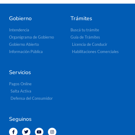
Gobierno
Trámites
Intendencia
Buscá tu trámite
Organigrama de Gobierno
Guía de Trámites
Gobierno Abierto
Licencia de Conducir
Información Pública
Habilitaciones Comerciales
Servicios
Pagos Online
Salta Activa
Defensa del Consumidor
Seguinos